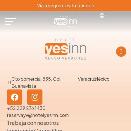
Viaja seguro, evita fraudes
Cto comercial 835, Col.
Veracruz
México
Buenavista
+52 229 276 1430
reservayv@hotelyesinn.com
Trabaja con nosotros
Fundación Carlos Slim