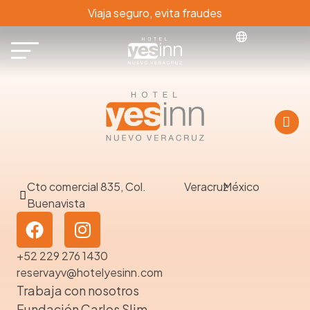
Viaja seguro, evita fraudes
Cto comercial 835, Col.
Veracruz
México
Buenavista
+52 229 276 1430
reservayv@hotelyesinn.com
Trabaja con nosotros
Fundación Carlos Slim