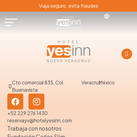
Viaja seguro, evita fraudes
Cto comercial 835, Col.
Veracruz
México
Buenavista
+52 229 276 1430
reservayv@hotelyesinn.com
Trabaja con nosotros
Fundación Carlos Slim