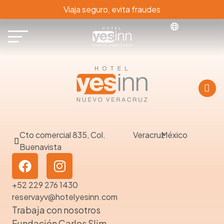
Viaja seguro, evita fraudes
Cto comercial 835, Col.
Veracruz
México
Buenavista
+52 229 276 1430
reservayv@hotelyesinn.com
Trabaja con nosotros
Fundación Carlos Slim